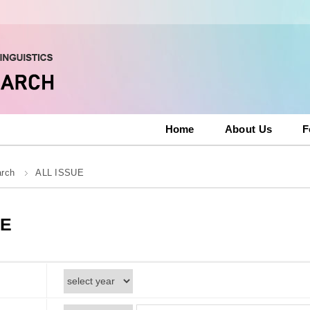
Home
About Us
F
arch
ALL ISSUE
UE