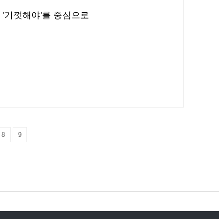
', '기껏해야'를 중심으로
8
9