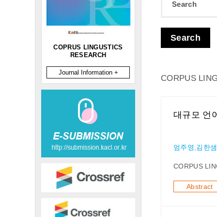
Search
Search
COPRUS LINGUSTICS
RESEARCH
Journal Information +
CORPUS LIN
대규모 언
엄주영,김한
CORPUS LIN
Abstract