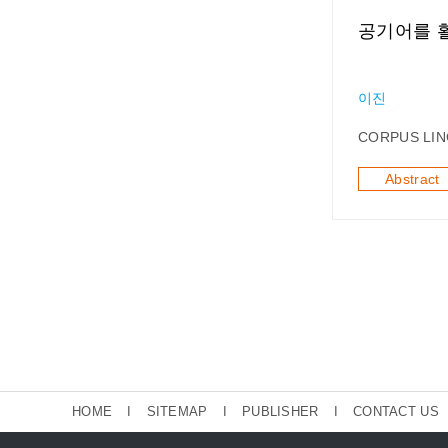
공기어를 활용
이진
CORPUS LIN
Abstract
HOME
I
SITEMAP
I
PUBLISHER
I
CONTACT US